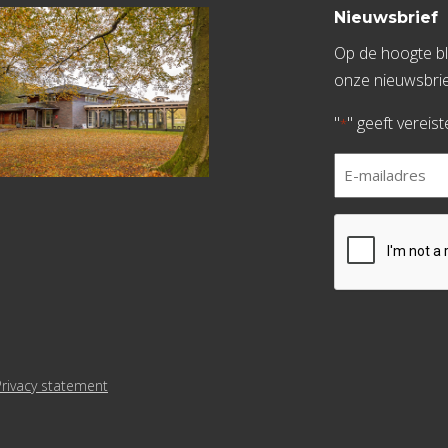
Nieuwsbrief
Op de hoogte bli
onze nieuwsbrie
"
" geeft vereis
*
E-
mailadres
*
CAPTCHA
Privacy statement