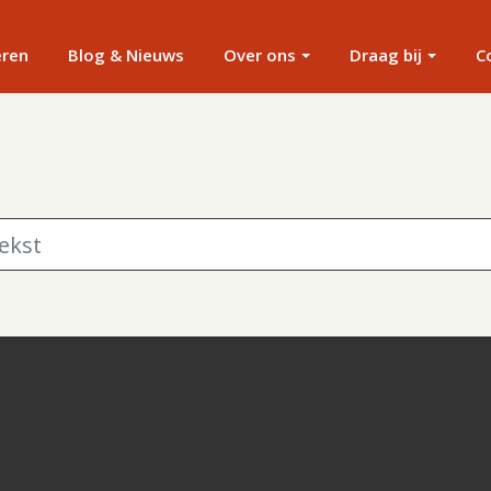
eren
Blog & Nieuws
Over ons
Draag bij
C