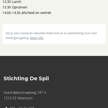
12.30 Lunch
13.30 Opruimen
14.00-14.30 afscheid en vertrek
Als je een minimum inkomen hebt kom je in aanmerking voor een
kortingsregeling.
Meer info
Stichting De Spil
Soestdijkerstraatweg 147-A
1213 VZ Hilversum