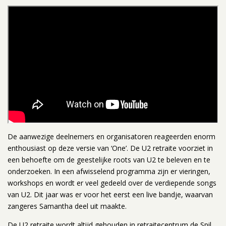
De aanwezige deelnemers en organisatoren reageerden enorm
enthousiast op deze versie van ‘One’. De U2 retraite voorziet in
een behoefte om de geestelijke roots van U2 te beleven en te
onderzoeken. In een afwisselend programma zijn er vieringen,
workshops en wordt er veel gedeeld over de verdiepende songs
van U2. Dit jaar was er voor het eerst een live bandje, waarvan
zangeres Samantha deel uit maakte.
De U2 retraite wordt altijd gehouden in retraitecentrum de Spil