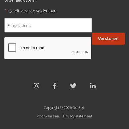
onze nieuwsbrief!
"
" geeft vereiste velden aan
*
E-
mailadres
*
Versturen
CAPTCHA
Copyright © 2026 De Spil.
Voorwaarden
Privacy statement