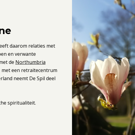
ne
heeft daarom relaties met
pen en verwante
 met de
Northumbria
p met een retraitecentrum
rland neemt De Spil deel
e spiritualiteit.