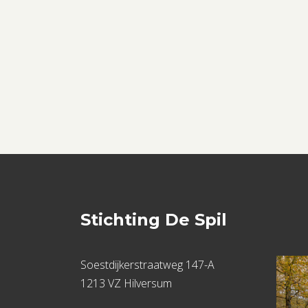
Stichting De Spil
Soestdijkerstraatweg 147-A
1213 VZ Hilversum