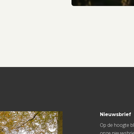
Nieuwsbrief
Op de hoogte bli
onze nieuwsbrie