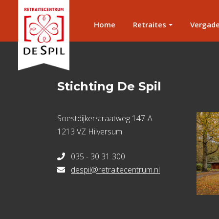
Home
Retraites
Vergad
Stichting De Spil
Soestdijkerstraatweg 147-A
1213 VZ Hilversum
035 - 30 31 300
despil@retraitecentrum.nl