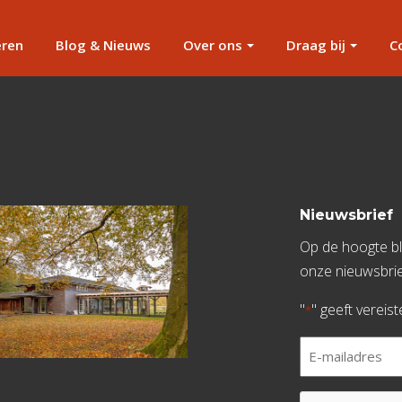
eren
Blog & Nieuws
Over ons
Draag bij
C
Nieuwsbrief
Op de hoogte bli
onze nieuwsbrie
"
" geeft vereis
*
E-
mailadres
*