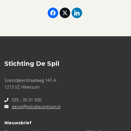
20
-22
februari
2026
aantal
Stichting De Spil
Soestdijkerstraatweg 147-A
1213 VZ Hilversum
035 - 30 31 300
despil@retraitecentrum.nl
Nieuwsbrief