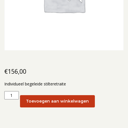
€
156,00
Individueel begeleide stilteretraite
Individueel
begeleide
Toevoegen aan winkelwagen
stilteretraite:
Individueel
begeleide
stilteretraite