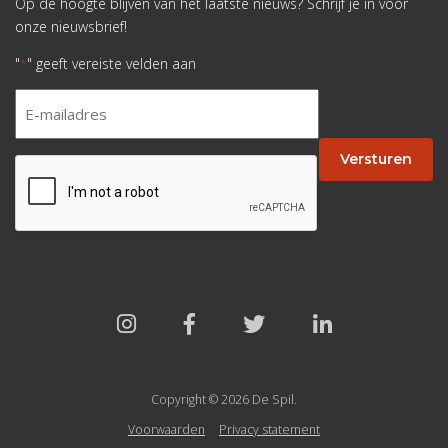
Op de hoogte blijven van het laatste nieuws? Schrijf je in voor
onze nieuwsbrief!
"
" geeft vereiste velden aan
*
E-
mailadres
*
Versturen
CAPTCHA
Copyright © 2026 De Spil.
Voorwaarden
Privacy statement