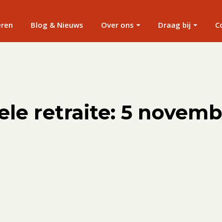
eren
Blog & Nieuws
Over ons
Draag bij
C
ele retraite: 5 novem