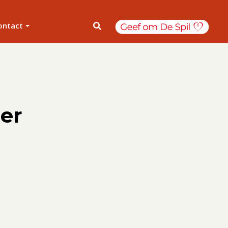
ontact
ber