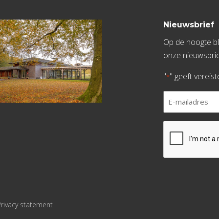
Nieuwsbrief
Op de hoogte bli
onze nieuwsbrie
"
" geeft vereis
*
E-
mailadres
*
CAPTCHA
Privacy statement