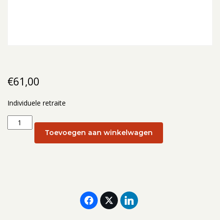
€
61,00
Individuele retraite
Individuele
retraite:
Toevoegen aan winkelwagen
6
november
aantal