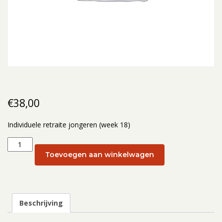
€
38,00
Individuele retraite jongeren (week 18)
Individuele
retraite
Toevoegen aan winkelwagen
jongeren
(week
18):
30
Beschrijving
april