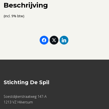
aantal
Beschrijving
(incl. 9% btw)
Stichting De Spil
Soestdijkerstraatweg 147-A
1213 VZ Hilversum