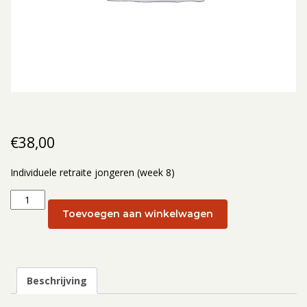
€
38,00
Individuele retraite jongeren (week 8)
Individuele
retraite
Toevoegen aan winkelwagen
jongeren
(week
8):
19
Beschrijving
februari