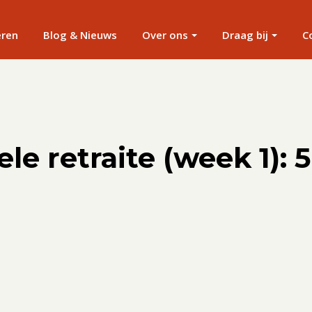
eren
Blog & Nieuws
Over ons
Draag bij
C
le retraite (week 1): 5