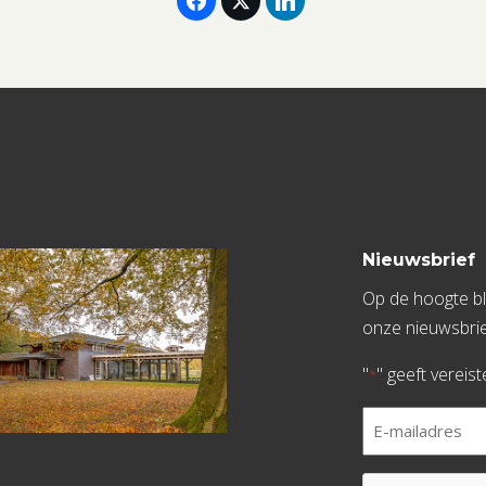
Nieuwsbrief
Op de hoogte bli
onze nieuwsbrie
"
" geeft vereis
*
E-
mailadres
*
CAPTCHA