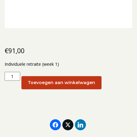
€
91,00
Individuele retraite (week 1)
Individuele
retraite
Toevoegen aan winkelwagen
(week
1):
6
januari
2027
aantal