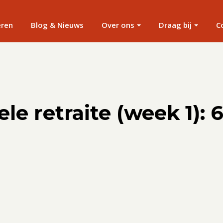
eren
Blog & Nieuws
Over ons
Draag bij
C
le retraite (week 1): 