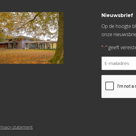
Nieuwsbrief
Op de hoogte bli
onze nieuwsbrie
"
" geeft vereis
*
E-
mailadres
*
CAPTCHA
Privacy statement