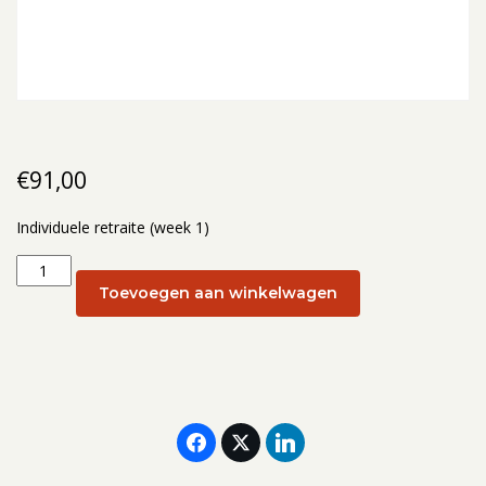
€
91,00
Individuele retraite (week 1)
Individuele
retraite
Toevoegen aan winkelwagen
(week
1):
8
januari
2027
aantal