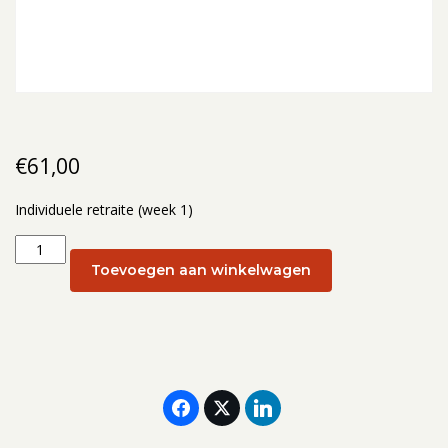
€
61,00
Individuele retraite (week 1)
Individuele
retraite
Toevoegen aan winkelwagen
(week
1):
8
januari
aantal