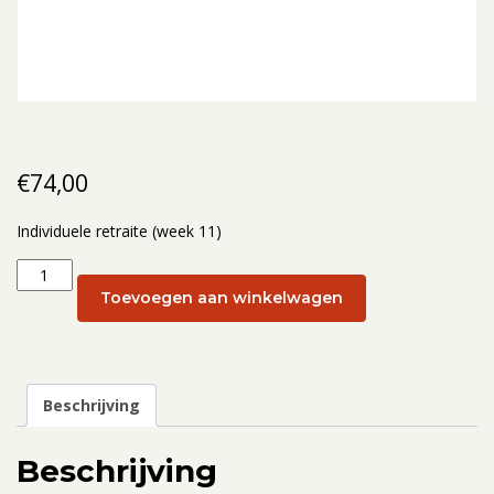
€
74,00
Individuele retraite (week 11)
Individuele
retraite
Toevoegen aan winkelwagen
(week
11):
13
maart
Beschrijving
aantal
Beschrijving