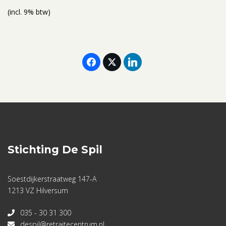
(incl. 9% btw)
Stichting De Spil
Soestdijkerstraatweg 147-A
1213 VZ Hilversum
035 - 30 31 300
despil@retraitecentrum.nl