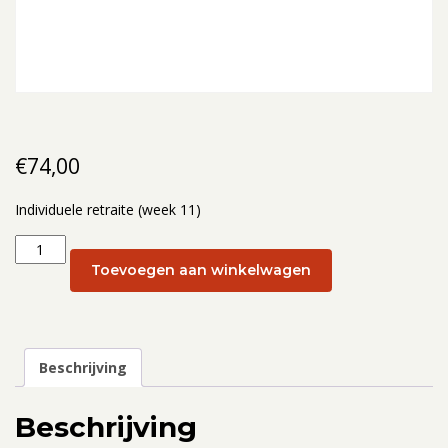
€
74,00
Individuele retraite (week 11)
Individuele
retraite
Toevoegen aan winkelwagen
(week
11):
14
maart
Beschrijving
aantal
Beschrijving