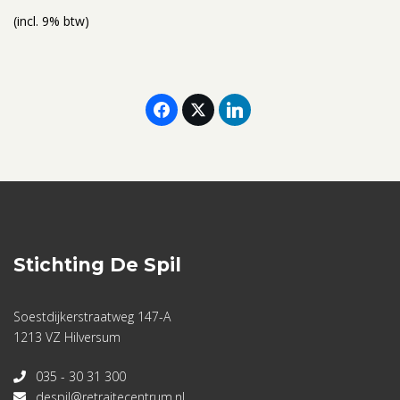
(incl. 9% btw)
Stichting De Spil
Soestdijkerstraatweg 147-A
1213 VZ Hilversum
035 - 30 31 300
despil@retraitecentrum.nl