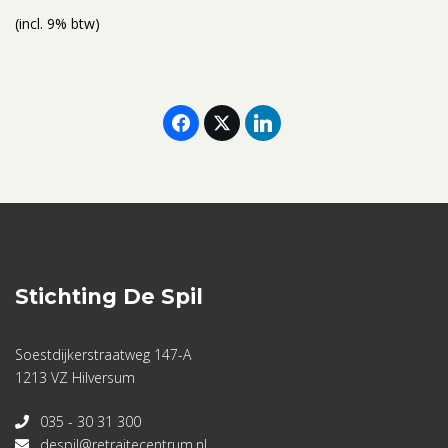
(incl. 9% btw)
Stichting De Spil
Soestdijkerstraatweg 147-A
1213 VZ Hilversum
035 - 30 31 300
despil@retraitecentrum.nl