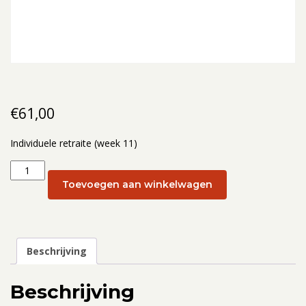
€
61,00
Individuele retraite (week 11)
Individuele
retraite
Toevoegen aan winkelwagen
(week
11):
14
maart
Beschrijving
aantal
Beschrijving