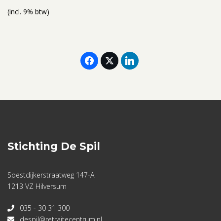
(incl. 9% btw)
Stichting De Spil
Soestdijkerstraatweg 147-A
1213 VZ Hilversum
035 - 30 31 300
despil@retraitecentrum.nl