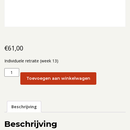
€
61,00
Individuele retraite (week 13)
Individuele
retraite
Toevoegen aan winkelwagen
(week
13):
31
maart
Beschrijving
aantal
Beschrijving