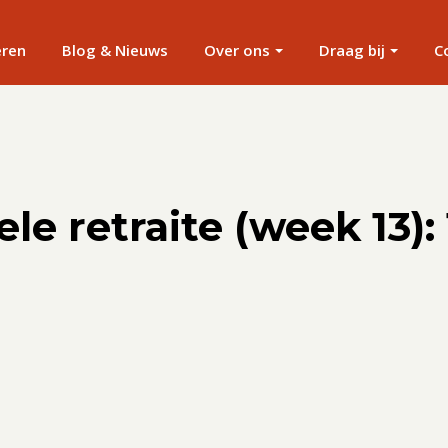
eren
Blog & Nieuws
Over ons
Draag bij
C
le retraite (week 13): 