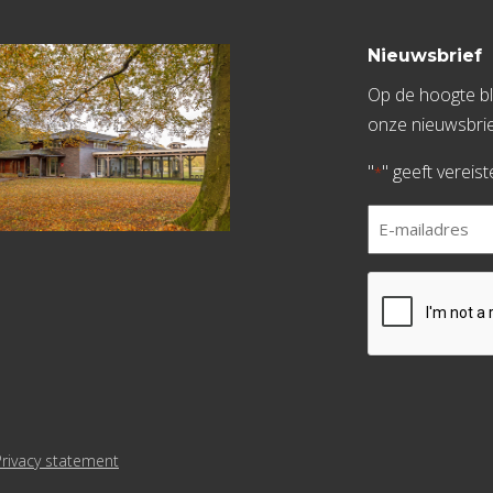
Nieuwsbrief
Op de hoogte bli
onze nieuwsbrie
"
" geeft vereis
*
E-
mailadres
*
CAPTCHA
Privacy statement