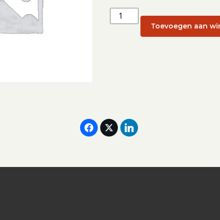
Individuele
retraite
Toevoegen aan wi
(week
13):
1
april
aantal