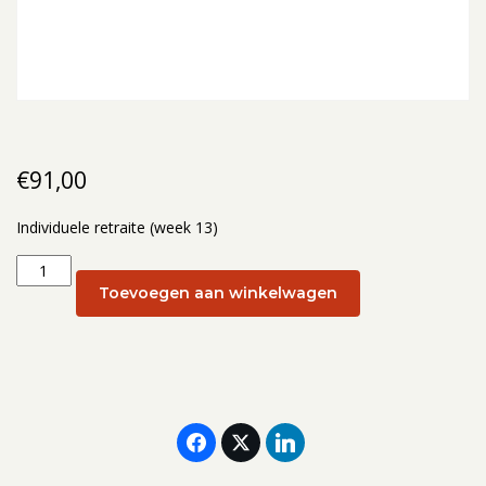
€
91,00
Individuele retraite (week 13)
Individuele
retraite
Toevoegen aan winkelwagen
(week
13):
23
maart
2026
aantal