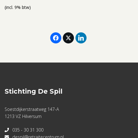
(incl. 9% btw)
Stichting De Spil
Soestdijkerstraatweg 147-A
1213 VZ Hilversum
035 - 30 31 300
despil@retraitecentrum.nl