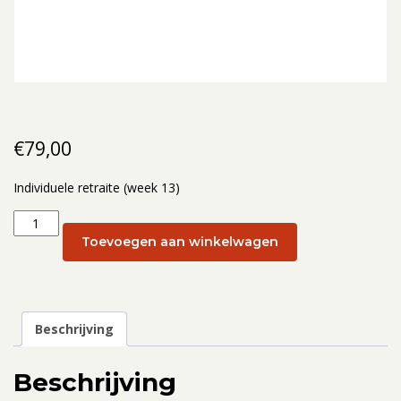
€
79,00
Individuele retraite (week 13)
Individuele
retraite
Toevoegen aan winkelwagen
(week
13):
25
maart
Beschrijving
2025
aantal
Beschrijving