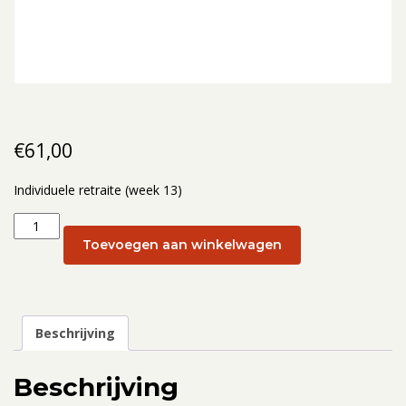
€
61,00
Individuele retraite (week 13)
Individuele
retraite
Toevoegen aan winkelwagen
(week
13):
29
maart
Beschrijving
aantal
Beschrijving