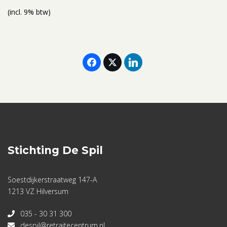
(incl. 9% btw)
Stichting De Spil
Soestdijkerstraatweg 147-A
1213 VZ Hilversum
035 - 30 31 300
despil@retraitecentrum.nl