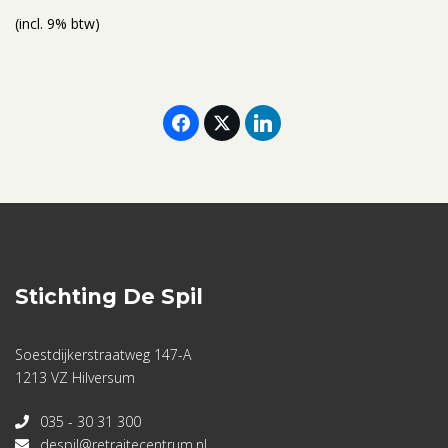
(incl. 9% btw)
Stichting De Spil
Soestdijkerstraatweg 147-A
1213 VZ Hilversum
035 - 30 31 300
despil@retraitecentrum.nl