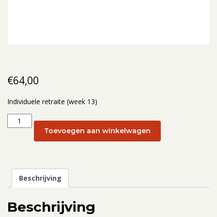
€
64,00
Individuele retraite (week 13)
Individuele
retraite
Toevoegen aan winkelwagen
(week
13):
30
maart
Beschrijving
aantal
Beschrijving