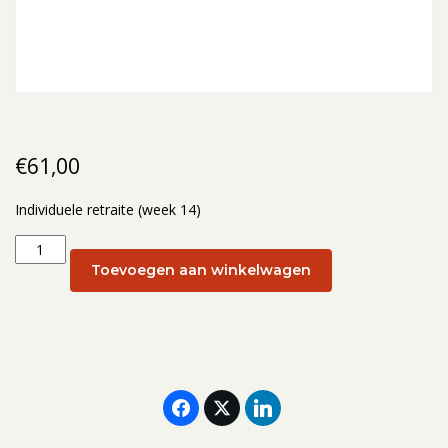
€
61,00
Individuele retraite (week 14)
Individuele
retraite
Toevoegen aan winkelwagen
(week
14):
6
april
aantal