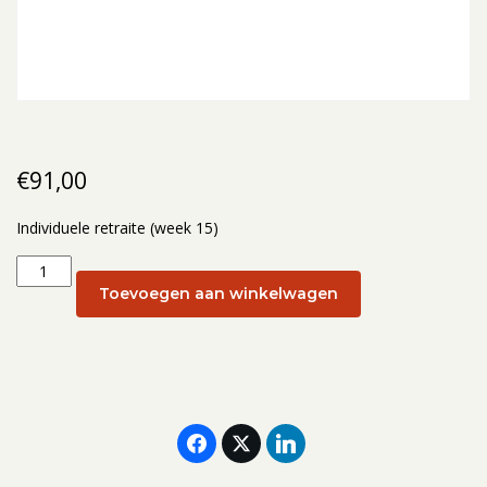
€
91,00
Individuele retraite (week 15)
Individuele
retraite
Toevoegen aan winkelwagen
(week
15):
10
april
2026
aantal