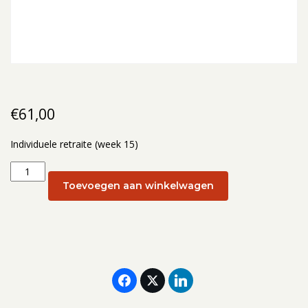
€
61,00
Individuele retraite (week 15)
Individuele
retraite
Toevoegen aan winkelwagen
(week
15):
13
april
aantal