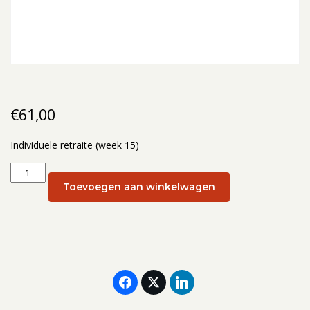
€
61,00
Individuele retraite (week 15)
Individuele
retraite
Toevoegen aan winkelwagen
(week
15):
15
april
aantal