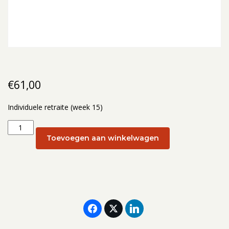
€
61,00
Individuele retraite (week 15)
Individuele
retraite
Toevoegen aan winkelwagen
(week
15):
16
april
aantal