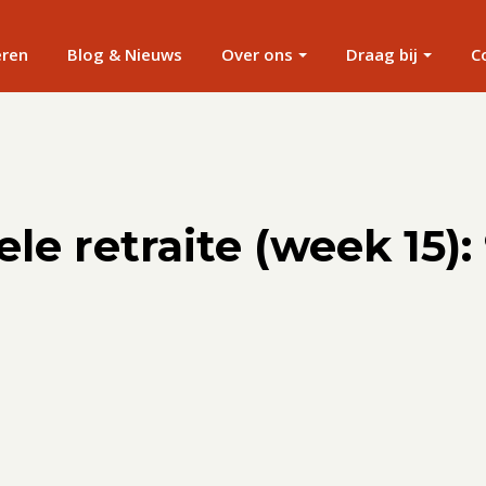
eren
Blog & Nieuws
Over ons
Draag bij
C
le retraite (week 15): 