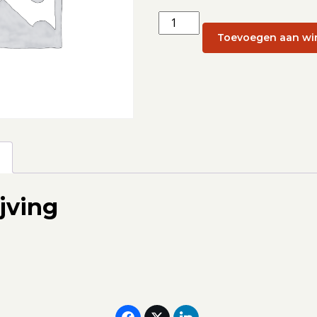
Individuele
retraite
Toevoegen aan wi
(week
15):
9
april
aantal
g
jving