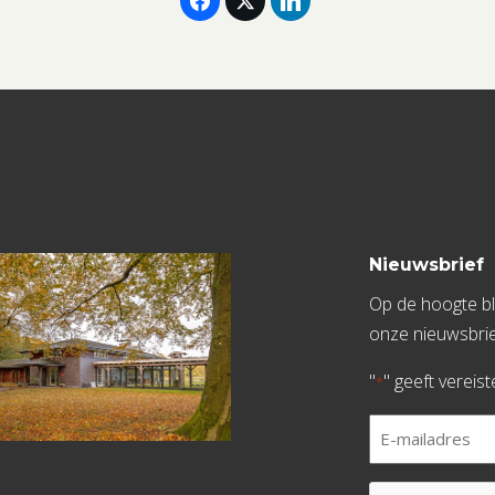
Nieuwsbrief
Op de hoogte bli
onze nieuwsbrie
"
" geeft vereis
*
E-
mailadres
*
CAPTCHA