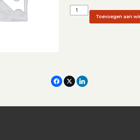
Individuele
retraite
Toevoegen aan wi
(week
17):
27
april
aantal