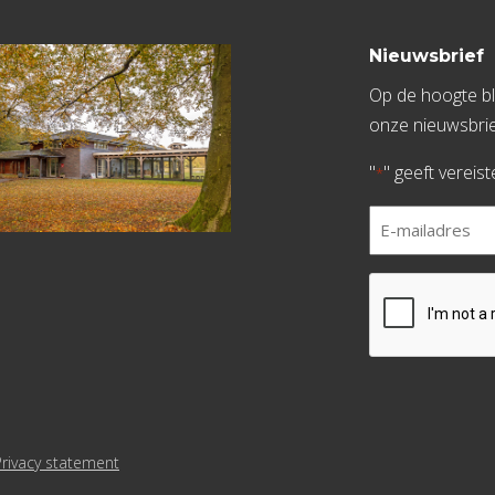
Nieuwsbrief
Op de hoogte bli
onze nieuwsbrie
"
" geeft vereis
*
E-
mailadres
*
CAPTCHA
Privacy statement