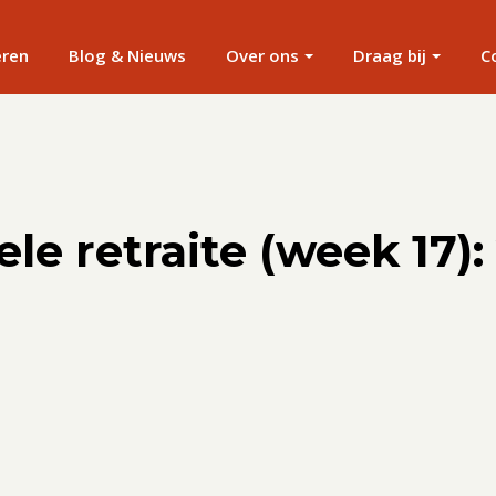
eren
Blog & Nieuws
Over ons
Draag bij
C
le retraite (week 17): 