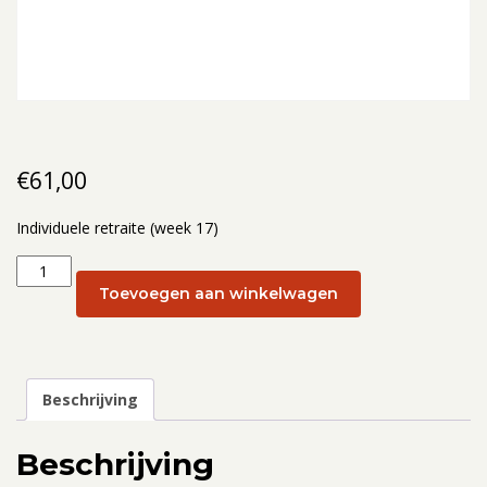
€
61,00
Individuele retraite (week 17)
Individuele
retraite
Toevoegen aan winkelwagen
(week
17):
29
april
Beschrijving
aantal
Beschrijving