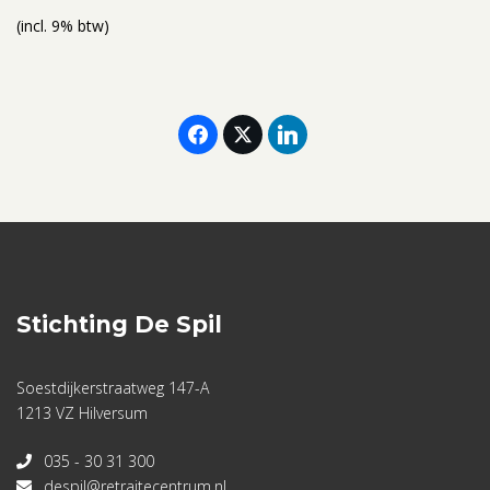
(incl. 9% btw)
Stichting De Spil
Soestdijkerstraatweg 147-A
1213 VZ Hilversum
035 - 30 31 300
despil@retraitecentrum.nl