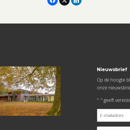
Nieuwsbrief
Op de hoogte bli
onze nieuwsbrie
"
" geeft vereis
*
E-
mailadres
*
CAPTCHA