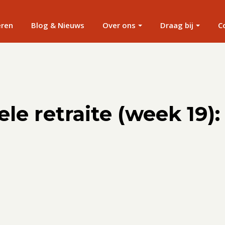
eren
Blog & Nieuws
Over ons
Draag bij
C
ele retraite (week 19):