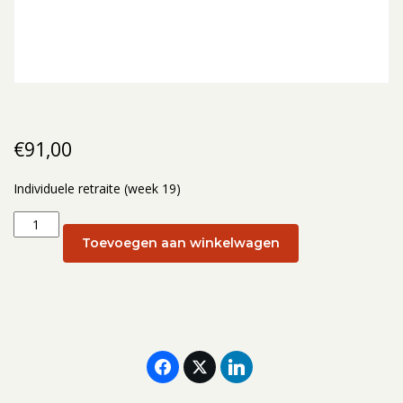
€
91,00
Individuele retraite (week 19)
Individuele
retraite
Toevoegen aan winkelwagen
(week
19):
8
mei
2026
aantal