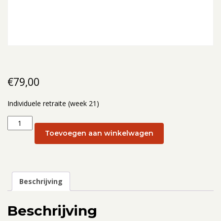
€
79,00
Individuele retraite (week 21)
Individuele
retraite
Toevoegen aan winkelwagen
(week
21):
22
mei
Beschrijving
2025
aantal
Beschrijving