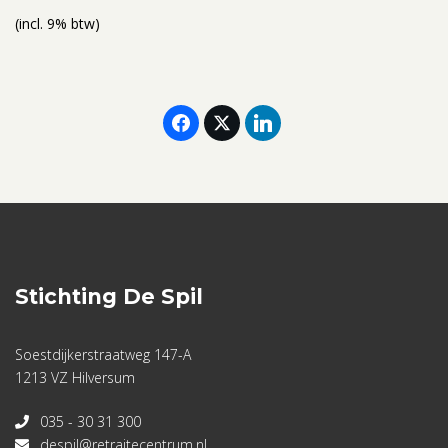
(incl. 9% btw)
Stichting De Spil
Soestdijkerstraatweg 147-A
1213 VZ Hilversum
035 - 30 31 300
despil@retraitecentrum.nl