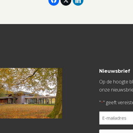
Nieuwsbrief
Op de hoogte bli
onze nieuwsbrie
"
" geeft vereis
*
E-
mailadres
*
CAPTCHA