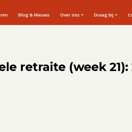
eren
Blog & Nieuws
Over ons
Draag bij
C
ele retraite (week 21):