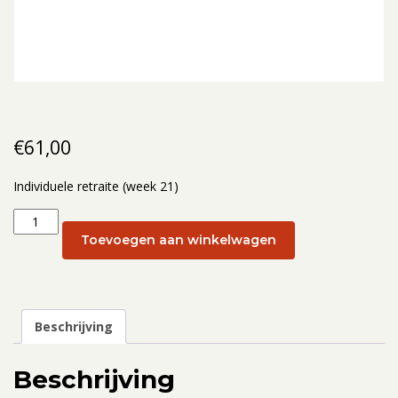
€
61,00
Individuele retraite (week 21)
Individuele
retraite
Toevoegen aan winkelwagen
(week
21):
27
mei
Beschrijving
aantal
Beschrijving