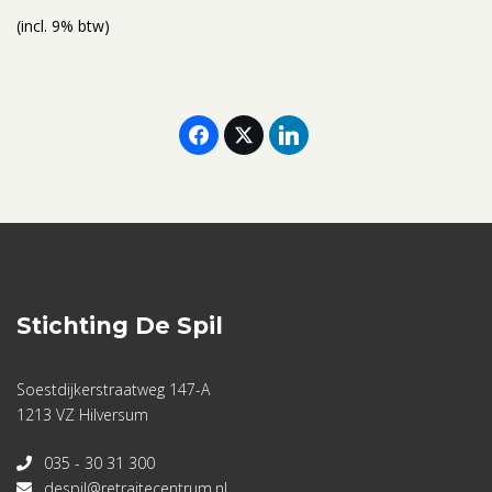
(incl. 9% btw)
Stichting De Spil
Soestdijkerstraatweg 147-A
1213 VZ Hilversum
035 - 30 31 300
despil@retraitecentrum.nl