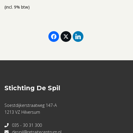
(incl. 9% btw)
Stichting De Spil
Soestdijkerstraatweg 147-A
1213 VZ Hilversum
035 - 30 31 300
despil@retraitecentrum.nl