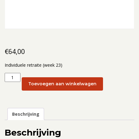
€
64,00
Individuele retraite (week 23)
Individuele
retraite
Toevoegen aan winkelwagen
(week
23):
5
juni
Beschrijving
aantal
Beschrijving