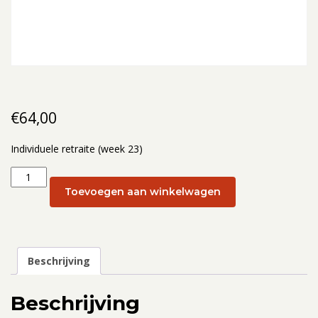
€
64,00
Individuele retraite (week 23)
Individuele
retraite
Toevoegen aan winkelwagen
(week
23):
6
juni
Beschrijving
aantal
Beschrijving