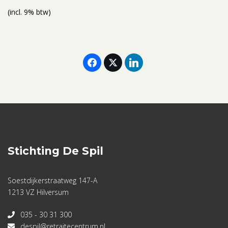
(incl. 9% btw)
Stichting De Spil
Soestdijkerstraatweg 147-A
1213 VZ Hilversum
035 - 30 31 300
despil@retraitecentrum.nl