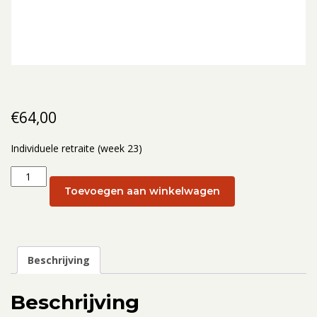
€
64,00
Individuele retraite (week 23)
Individuele
retraite
Toevoegen aan winkelwagen
(week
23):
9
juni
Beschrijving
aantal
Beschrijving