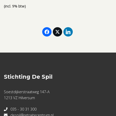
(incl. 9% btw)
Stichting De Spil
Soestdijkerstraatweg 147-A
1213 VZ Hilversum
035 - 30 31 300
despil@retraitecentrum.nl