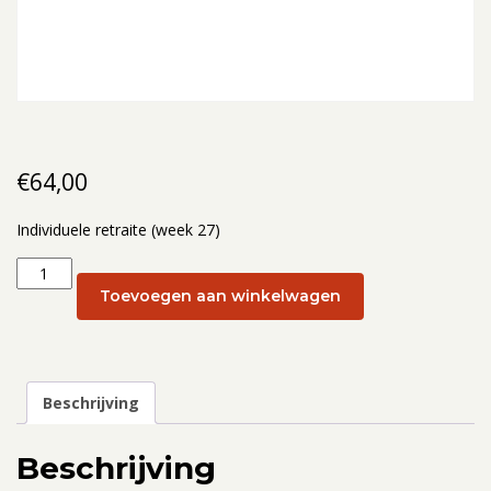
€
64,00
Individuele retraite (week 27)
Individuele
retraite
Toevoegen aan winkelwagen
(week
27):
7
juli
Beschrijving
aantal
Beschrijving