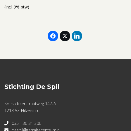
(incl. 9% btw)
Stichting De Spil
Soestdijkerstraatweg 147-A
1213 VZ Hilversum
035 - 30 31 300
despil@retraitecentrum.nl