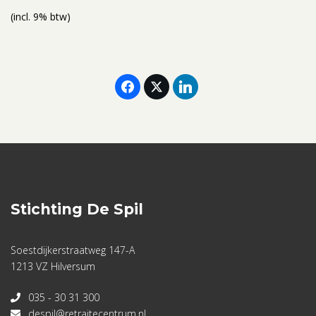
(incl. 9% btw)
Stichting De Spil
Soestdijkerstraatweg 147-A
1213 VZ Hilversum
035 - 30 31 300
despil@retraitecentrum.nl