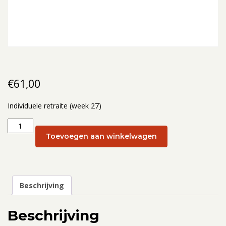
€
61,00
Individuele retraite (week 27)
Individuele
retraite
Toevoegen aan winkelwagen
(week
27):
8
juli
Beschrijving
aantal
Beschrijving