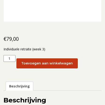
€
79,00
Individuele retraite (week 3)
Individuele
retraite
Toevoegen aan winkelwagen
(week
3):
17
januari
Beschrijving
2025
aantal
Beschrijving