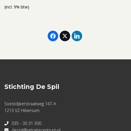
(incl. 9% btw)
Stichting De Spil
Soestdijkerstraatweg 147-A
1213 VZ Hilversum
035 - 30 31 300
despil@retraitecentrum.nl