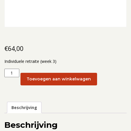
€
64,00
Individuele retraite (week 3)
Individuele
retraite
Toevoegen aan winkelwagen
(week
3):
20
januari
Beschrijving
aantal
Beschrijving