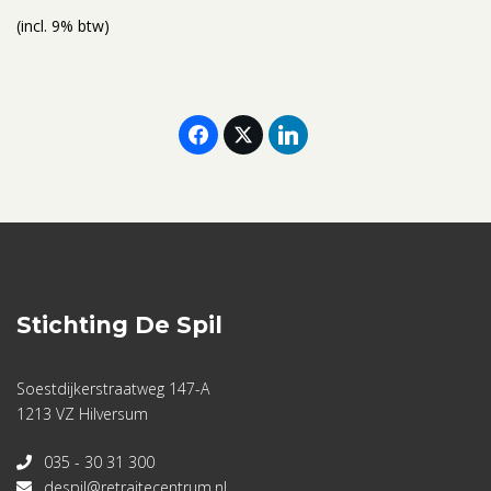
(incl. 9% btw)
Stichting De Spil
Soestdijkerstraatweg 147-A
1213 VZ Hilversum
035 - 30 31 300
despil@retraitecentrum.nl