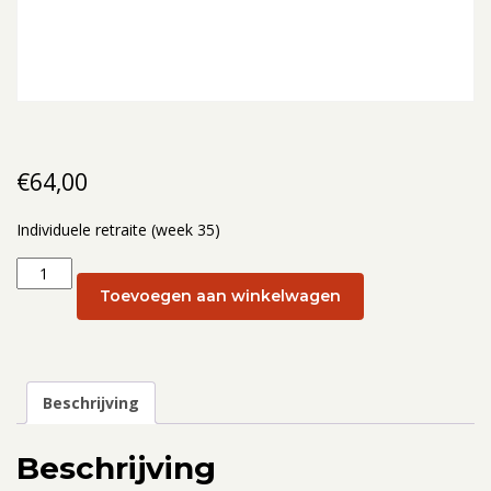
€
64,00
Individuele retraite (week 35)
Individuele
retraite
Toevoegen aan winkelwagen
(week
35):
1
september
Beschrijving
aantal
Beschrijving