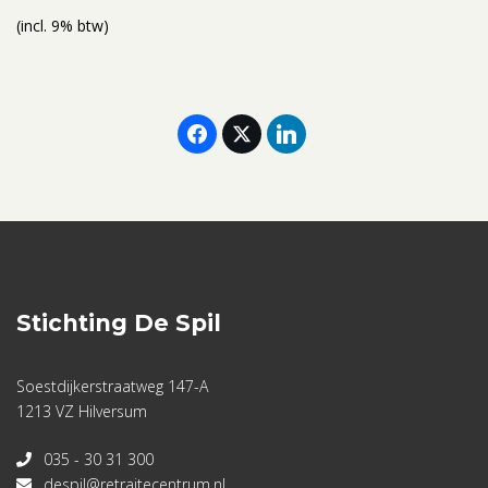
(incl. 9% btw)
Stichting De Spil
Soestdijkerstraatweg 147-A
1213 VZ Hilversum
035 - 30 31 300
despil@retraitecentrum.nl