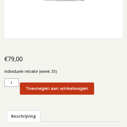
€
79,00
Individuele retraite (week 35)
Individuele
retraite
Toevoegen aan winkelwagen
(week
35):
25
augustus
Beschrijving
2025