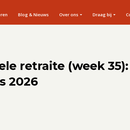
eren
Blog & Nieuws
Over ons
Draag bij
C
ele retraite (week 35):
s 2026