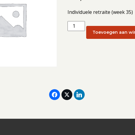
Individuele retraite (week 35)
Individuele
retraite
Toevoegen aan wi
(week
35):
26
augustus
2026
aantal