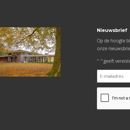
Nieuwsbrief
Op de hoogte bli
onze nieuwsbrie
"
" geeft vereis
*
E-
mailadres
*
CAPTCHA