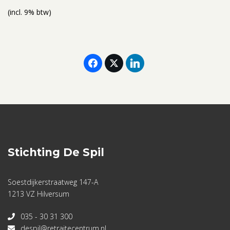
(incl. 9% btw)
Stichting De Spil
Soestdijkerstraatweg 147-A
1213 VZ Hilversum
035 - 30 31 300
despil@retraitecentrum.nl