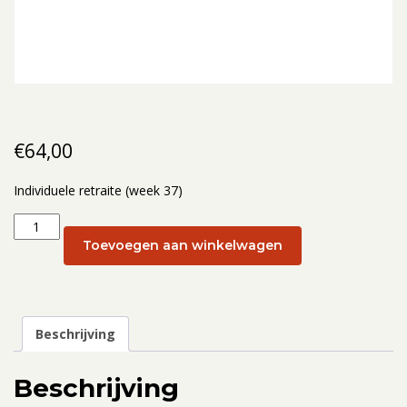
€
64,00
Individuele retraite (week 37)
Individuele
retraite
Toevoegen aan winkelwagen
(week
37):
11
september
Beschrijving
aantal
Beschrijving