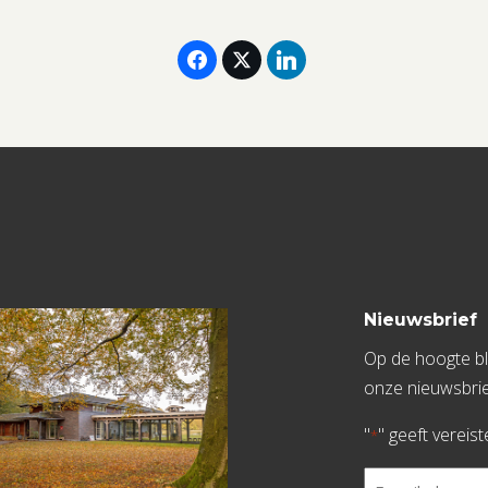
Nieuwsbrief
Op de hoogte bli
onze nieuwsbrie
"
" geeft vereis
*
E-