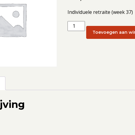
Individuele retraite (week 37)
Individuele
retraite
Toevoegen aan wi
(week
37):
15
september
aantal
g
jving