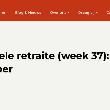
eren
Blog & Nieuws
Over ons
Draag bij
C
ele retraite (week 37):
ber